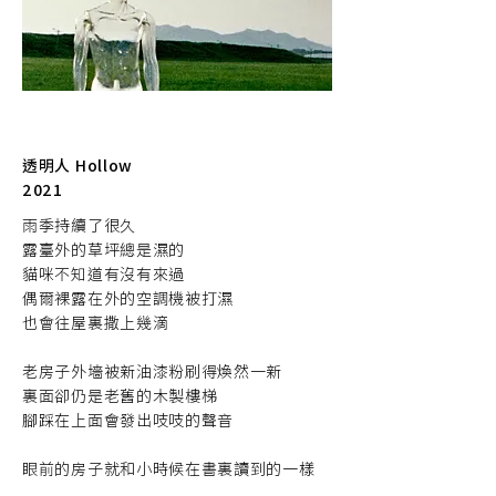
透明人 Hollow
2021
雨季持續了很久
露臺外的草坪總是濕的
貓咪不知道有沒有來過
偶爾裸露在外的空調機被打濕
也會往屋裏撒上幾滴
老房子外墻被新油漆粉刷得煥然一新
裏面卻仍是老舊的木製樓梯
腳踩在上面會發出吱吱的聲音
眼前的房子就和小時候在書裏讀到的一樣