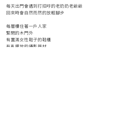
每天出門會遇到打招呼的老奶奶老爺爺
回來時會自然而然的放輕腳步
每層樓住著一戶人家
緊閉的木門外
有置滿女性鞋子的鞋櫃
有亂擺放的攝影器材
有不定時出現的鄰家小貓
每天回家不經意留意到移動的物品
雖然和他們幾乎素未謀面
但是卻能知道他們今天都做了什麽
早上很早就能聽到有人到早餐店買早餐
到隔壁買咖啡
打開書店门碰到门口的鈴鐺
晚上直至淩晨还能聽到喝醉在馬路上叫喊的
在樓下便利店看狗的
躺在床上