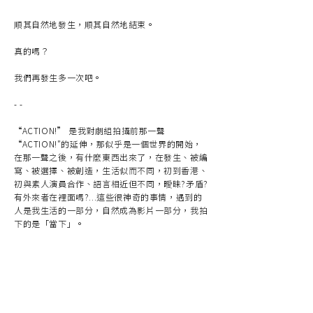
順其自然地發生，順其自然地結束。
真的嗎？
我們再發生多一次吧。
- -
“ACTION!” 是我對劇組拍攝前那一聲
“ACTION!"的延伸，那似乎是一個世界的開始，
在那一聲之後，有什麼東西出來了，在發生、被編
寫、被選擇、被創造，生活似而不同，初到香港、
初與素人演員合作、語言相近但不同，曖昧?矛盾?
有外來者在裡面嗎?...這些很神奇的事情，遇到的
人是我生活的一部分，自然成為影片一部分，我拍
下的是「當下」。
'ACTION!'
, which is an extension of the shout
'ACTION!' before the starts shooting. It
feels
like the beginning of a world. After that
shout, something comes out, something
happens. It's
a magical thing, being written,