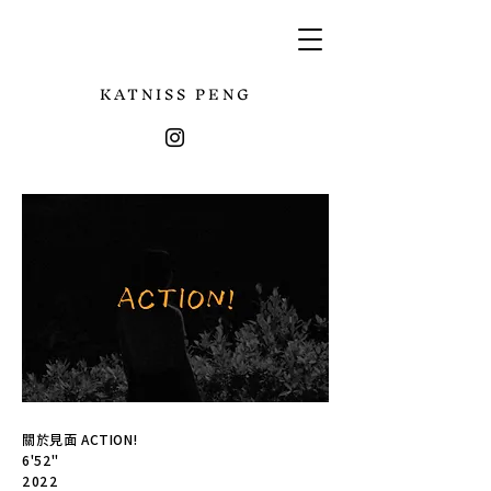
KATNISS PENG
關於見面 ACTION!
6'52"
2022